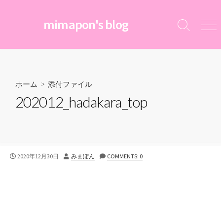
コ
ン
mimapon's blog
検
メ
テ
索
ニ
ン
切
ュ
ツ
り
ー
替
へ
え
ス
ホーム
> 添付ファイル
キ
202012_hadakara_top
ッ
プ
公
投
2020年12月30日
みまぽん
COMMENTS: 0
開
稿
日
者