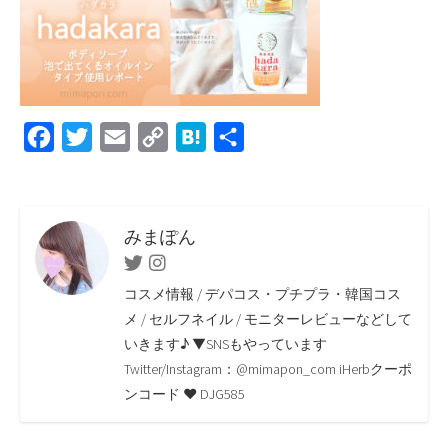
F
T
E
C
H
共
a
w
m
o
a
有
c
i
a
p
t
e
t
i
y
e
みまぽん
b
t
l
L
n
Twitter
Instagram
o
e
i
a
コスメ情報 / デパコス・プチプラ・韓国コス
o
r
n
メ / セルフネイル / モニターレビューなどして
いきます♪ ▼SNSもやっています
k
k
Twitter/Instagram：@mimapon_com iHerbクーポ
ンコード ♥ DJG585