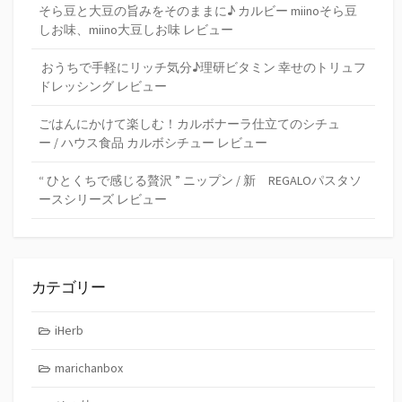
そら豆と大豆の旨みをそのままに♪ カルビー miinoそら豆
しお味、miino大豆しお味 レビュー
おうちで手軽にリッチ気分♪理研ビタミン 幸せのトリュフ
ドレッシング レビュー
ごはんにかけて楽しむ！カルボナーラ仕立てのシチュ
ー / ハウス食品 カルボシチュー レビュー
“ ひとくちで感じる贅沢 ” ニップン / 新 REGALOパスタソ
ースシリーズ レビュー
カテゴリー
iHerb
marichanbox