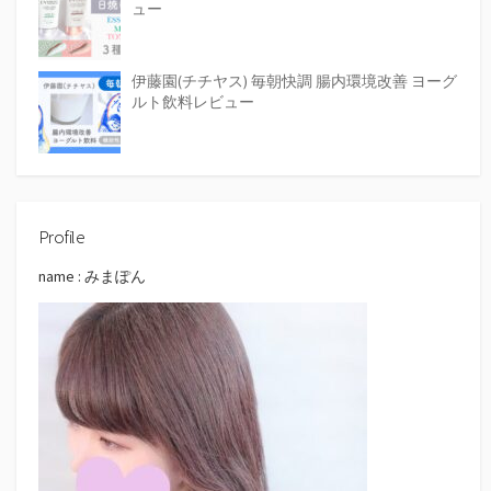
ュー
伊藤園(チチヤス) 毎朝快調 腸内環境改善 ヨーグ
ルト飲料レビュー
Profile
name : みまぽん