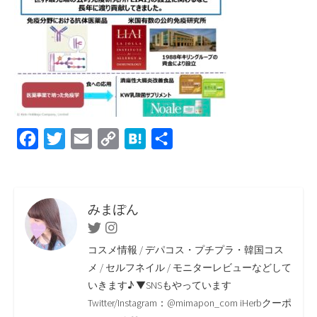
F
T
E
C
H
共
a
w
m
o
a
有
c
i
a
p
t
e
t
i
y
e
みまぽん
b
t
l
L
n
Twitter
Instagram
o
e
i
a
コスメ情報 / デパコス・プチプラ・韓国コス
o
r
n
メ / セルフネイル / モニターレビューなどして
いきます♪ ▼SNSもやっています
k
k
Twitter/Instagram：@mimapon_com iHerbクーポ