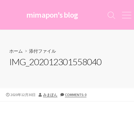
コ
ン
mimapon's blog
検
メ
テ
索
ニ
ン
切
ュ
ツ
り
ー
替
へ
え
ス
ホーム
> 添付ファイル
キ
IMG_202012301558040
ッ
プ
公
投
2020年12月30日
みまぽん
COMMENTS: 0
開
稿
日
者