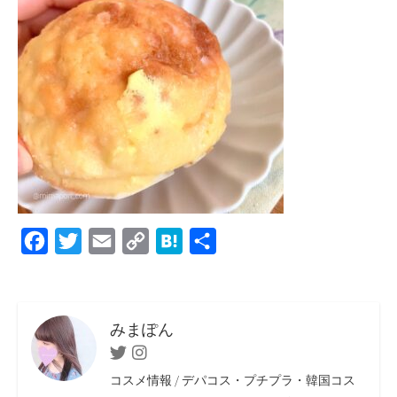
F
T
E
C
H
共
a
w
m
o
a
有
c
i
a
p
t
e
t
i
y
e
みまぽん
b
t
l
L
n
Twitter
Instagram
o
e
i
a
コスメ情報 / デパコス・プチプラ・韓国コス