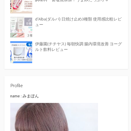
d’Alba(ダルバ) 日焼け止め3種類 使用感比較レビ
ュー
伊藤園(チチヤス) 毎朝快調 腸内環境改善 ヨーグ
ルト飲料レビュー
Profile
name : みまぽん