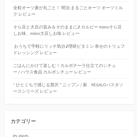
全粒オーツ麦が丸ごと！ 明治 まるごとオーツ オーツミル
ク レビュー
そら豆と大豆の旨みをそのままに♪ カルビー miinoそら豆
しお味、miino大豆しお味 レビュー
おうちで手軽にリッチ気分♪理研ビタミン 幸せのトリュフ
ドレッシング レビュー
ごはんにかけて楽しむ！カルボナーラ仕立てのシチュ
ー / ハウス食品 カルボシチュー レビュー
“ ひとくちで感じる贅沢 ” ニップン / 新 REGALOパスタソ
ースシリーズ レビュー
カテゴリー
iHerb