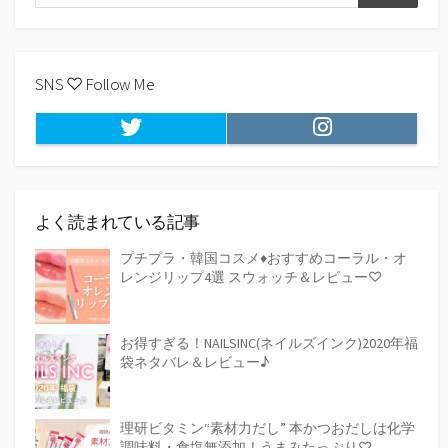
検
索
索
SNS ♡ Follow Me
Twitter
Instagram
よく読まれている記事
プチプラ・韓国コスメ♦おすすめコーラル・オ
レンジリップ4選 スウォッチ＆レビュー♡
お得すぎる！NAILSINC(ネイルズインク)2020年福
袋ネタバレ＆レビュー♪
理研ビタミン“素材力だし” 本かつおだしは化学
調味料・食塩無添加！うまみたっぷり♡