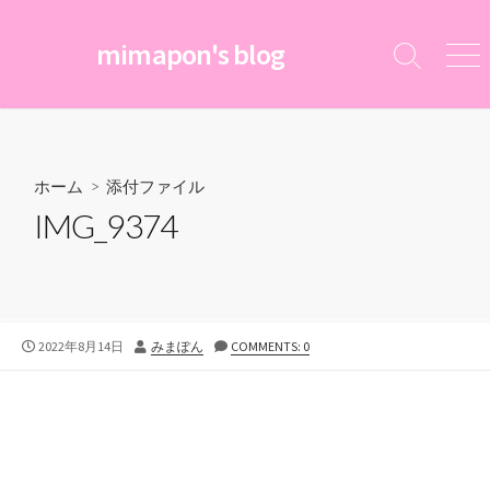
コ
ン
mimapon's blog
検
メ
テ
索
ニ
ン
切
ュ
ツ
り
ー
替
へ
え
ス
ホーム
> 添付ファイル
キ
IMG_9374
ッ
プ
公
投
2022年8月14日
みまぽん
COMMENTS: 0
開
稿
日
者