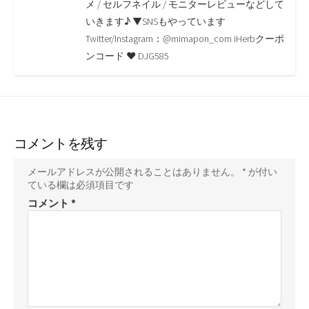
o
r
n
メ / セルフネイル / モニターレビューなどして
いきます♪ ▼SNSもやっています
k
k
Twitter/Instagram：@mimapon_com iHerbクーポ
ンコード ♥ DJG585
コメントを残す
メールアドレスが公開されることはありません。
*
が付い
ている欄は必須項目です
コメント
*