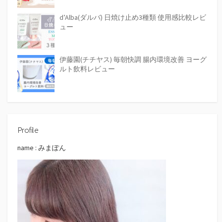
d’Alba(ダルバ) 日焼け止め3種類 使用感比較レビ
ュー
伊藤園(チチヤス) 毎朝快調 腸内環境改善 ヨーグ
ルト飲料レビュー
Profile
name : みまぽん