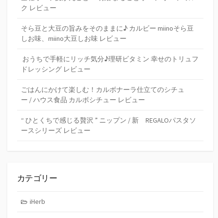
ク レビュー
そら豆と大豆の旨みをそのままに♪ カルビー miinoそら豆
しお味、miino大豆しお味 レビュー
おうちで手軽にリッチ気分♪理研ビタミン 幸せのトリュフ
ドレッシング レビュー
ごはんにかけて楽しむ！カルボナーラ仕立てのシチュ
ー / ハウス食品 カルボシチュー レビュー
“ ひとくちで感じる贅沢 ” ニップン / 新 REGALOパスタソ
ースシリーズ レビュー
カテゴリー
iHerb