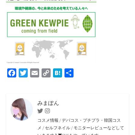
F
T
E
C
H
共
a
w
m
o
a
有
c
i
a
p
t
e
t
i
y
e
みまぽん
b
t
l
L
n
Twitter
Instagram
o
e
i
a
コスメ情報 / デパコス・プチプラ・韓国コス
o
r
n
メ / セルフネイル / モニターレビューなどして