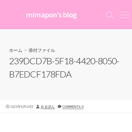
コ
ン
mimapon's blog
検
メ
テ
索
ニ
ン
切
ュ
ツ
り
ー
替
へ
え
ス
ホーム
> 添付ファイル
キ
239DCD7B-5F18-4420-8050-
ッ
プ
B7EDCF178FDA
公
投
2023年6月20日
みまぽん
COMMENTS: 0
開
稿
日
者