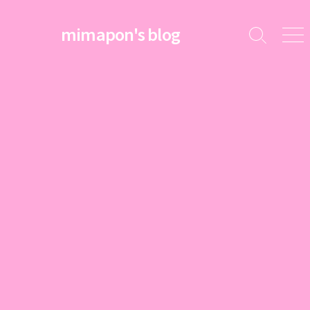
コ
ン
mimapon's blog
検
メ
テ
索
ニ
ン
切
ュ
ツ
り
ー
替
へ
え
ス
キ
ッ
プ