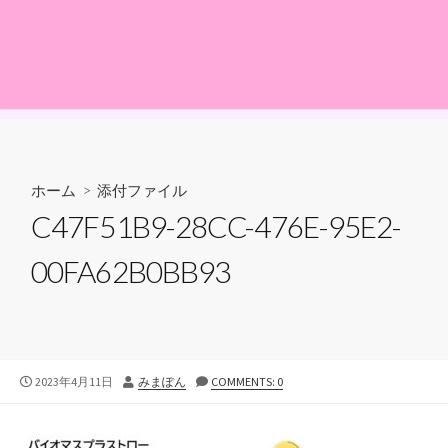
ホーム
> 添付ファイル
C47F51B9-28CC-476E-95E2-
00FA62B0BB93
公
投
2023年4月11日
みまぽん
COMMENTS: 0
開
稿
日
者