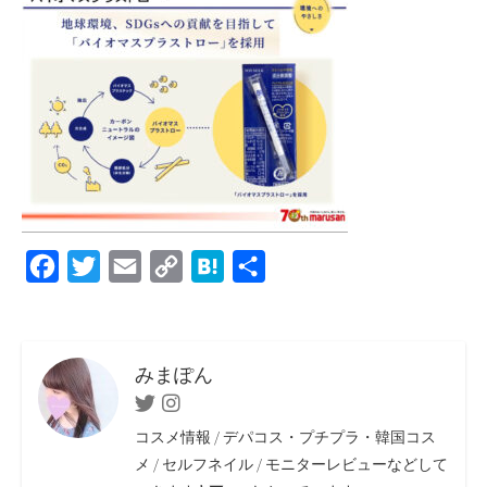
F
T
E
C
H
共
a
w
m
o
a
有
c
i
a
p
t
e
t
i
y
e
みまぽん
b
t
l
L
n
Twitter
Instagram
o
e
i
a
コスメ情報 / デパコス・プチプラ・韓国コス
o
r
n
メ / セルフネイル / モニターレビューなどして