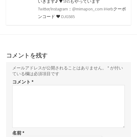
いきます♪ ▼SNSもやっています
k
k
Twitter/Instagram：@mimapon_com iHerbクーポ
ンコード ♥ DJG585
コメントを残す
メールアドレスが公開されることはありません。
*
が付い
ている欄は必須項目です
コメント
*
名前
*