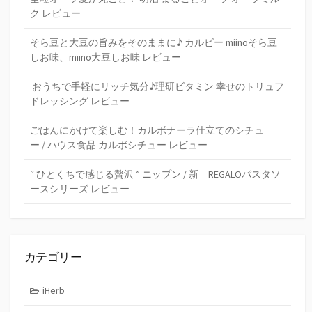
ク レビュー
そら豆と大豆の旨みをそのままに♪ カルビー miinoそら豆
しお味、miino大豆しお味 レビュー
おうちで手軽にリッチ気分♪理研ビタミン 幸せのトリュフ
ドレッシング レビュー
ごはんにかけて楽しむ！カルボナーラ仕立てのシチュ
ー / ハウス食品 カルボシチュー レビュー
“ ひとくちで感じる贅沢 ” ニップン / 新 REGALOパスタソ
ースシリーズ レビュー
カテゴリー
iHerb