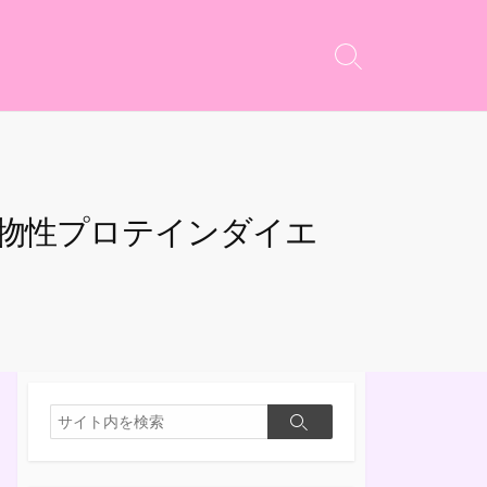
検
索
切
り
替
え
植物性プロテインダイエ
検
検
索
索