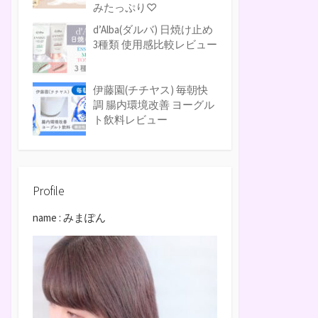
みたっぷり♡
d’Alba(ダルバ) 日焼け止め
3種類 使用感比較レビュー
伊藤園(チチヤス) 毎朝快
調 腸内環境改善 ヨーグル
ト飲料レビュー
Profile
name : みまぽん