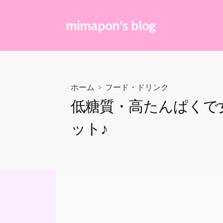
コ
ン
mimapon's blog
テ
ン
ツ
へ
ス
ホーム
>
フード・ドリンク
キ
低糖質・高たんぱくで
ッ
プ
ット♪