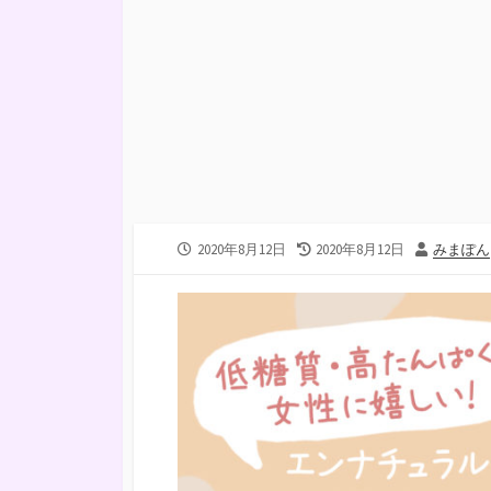
公
最
投
2020年8月12日
2020年8月12日
みまぽん
開
終
稿
日
更
者
新
日