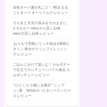
全粒オーツ麦が丸ごと！ 明治 まる
ごとオーツ オーツミルク レビュー
そら豆と大豆の旨みをそのままに
♪ カルビー miinoそら豆しお味、
miino大豆しお味 レビュー
おうちで手軽にリッチ気分♪理研ビ
タミン 幸せのトリュフドレッシン
グ レビュー
ごはんにかけて楽しむ！カルボナー
ラ仕立てのシチュー / ハウス食品 カ
ルボシチュー レビュー
“ ひとくちで感じる贅沢 ” ニップ
ン / 新 REGALOパスタソースシリー
ズ レビュー